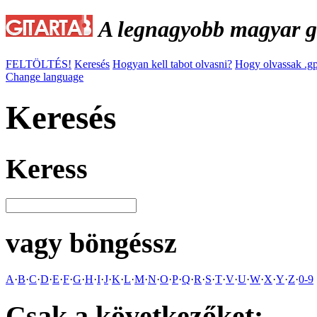
A legnagyobb magyar gi
FELTÖLTÉS!
Keresés
Hogyan kell tabot olvasni?
Hogy olvassak .gp
Change language
Keresés
Keress
vagy böngéssz
A
·
B
·
C
·
D
·
E
·
F
·
G
·
H
·
I
·
J
·
K
·
L
·
M
·
N
·
O
·
P
·
Q
·
R
·
S
·
T
·
V
·
U
·
W
·
X
·
Y
·
Z
·
0-9
Csak a következőket: