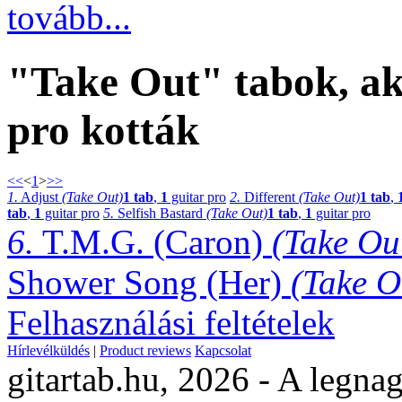
tovább...
"Take Out" tabok, ak
pro kották
<<
<
1
>
>>
1.
Adjust
(Take Out)
1 tab
,
1
guitar pro
2.
Different
(Take Out)
1 tab
,
tab
,
1
guitar pro
5.
Selfish Bastard
(Take Out)
1 tab
,
1
guitar pro
6.
T.M.G. (Caron)
(Take Ou
Shower Song (Her)
(Take O
Felhasználási feltételek
Hírlevélküldés
|
Product reviews
Kapcsolat
gitartab.hu,
2026 - A legnag