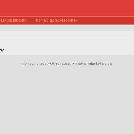
sak .gp tabokat?
Könnyű tabok kezdőknek
pro
gitartab.hu,
2026 - A legnagyobb magyar gitár kotta oldal