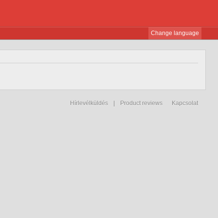
Change language
Hírlevélküldés
|
Product reviews
Kapcsolat