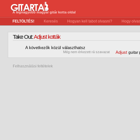
A legnagyobb magyar gitár kotta oldal
FELTÖLTÉS!
Keresés
Hogyan kell tabot olvasni?
Hogy olvas
Take Out:
Adjust kották
A következők közül választhatsz
0
Még nem érkezett rá szavazat
Adjust
guitar 
Felhasználási feltételek