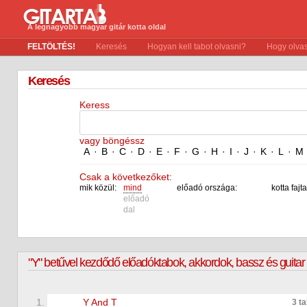
A legnagyobb magyar gitár kotta oldal
FELTÖLTÉS!
Keresés
Hogyan kell tabot olvasni?
Hogy olvas
Keresés
Keress
vagy böngéssz
A
·
B
·
C
·
D
·
E
·
F
·
G
·
H
·
I
·
J
·
K
·
L
·
M
Csak a következőket:
mik közül:
mind
előadó országa:
kotta fajta
előadó
dal
"Y" betűvel kezdődő
előadók
tabok, akkordok, bassz és guitar p
1.
Y And T
3 t