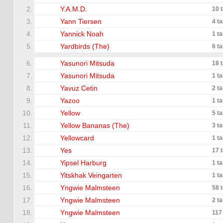
2.
Y.A.M.D.
10 
3.
Yann Tiersen
4 t
4.
Yannick Noah
1 t
5.
Yardbirds (The)
6 t
6.
Yasunori Mitsuda
18 
7.
Yasunori Mitsuda
1 t
8.
Yavuz Cetin
2 t
9.
Yazoo
1 t
10.
Yellow
5 t
11.
Yellow Bananas (The)
3 t
12.
Yellowcard
1 t
13.
Yes
17 
14.
Yipsel Harburg
1 t
15.
Yitskhak Veingarten
1 t
16.
Yngwie Malmsteen
58 
17.
Yngwie Malmsteen
2 t
18.
Yngwie Malmsteen
117