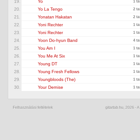
19.
Yo
1 t
20.
Yo La Tengo
2 t
21.
Yonatan Hakatan
2 t
22.
Yoni Rechter
1 t
23.
Yoni Rechter
1 t
24.
Yoon Do-hyun Band
4 t
25.
You Am I
1 t
26.
You Me At Six
1 t
27.
Young DT
1 t
28.
Young Fresh Fellows
1 t
29.
Youngbloods (The)
1 t
30.
Your Demise
1 t
Felhasználási feltételek
gitartab.hu,
2026 - A