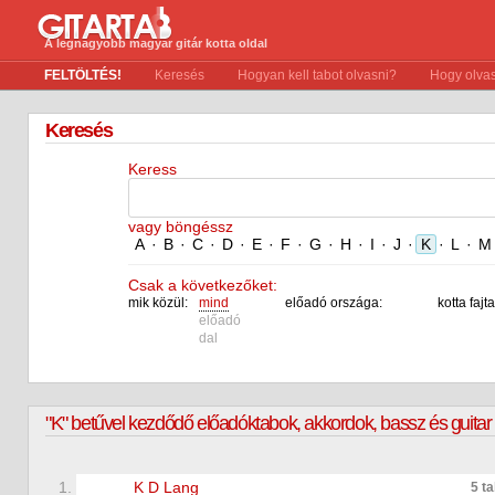
A legnagyobb magyar gitár kotta oldal
FELTÖLTÉS!
Keresés
Hogyan kell tabot olvasni?
Hogy olvas
Keresés
Keress
vagy böngéssz
A
·
B
·
C
·
D
·
E
·
F
·
G
·
H
·
I
·
J
·
K
·
L
·
M
Csak a következőket:
mik közül:
mind
előadó országa:
kotta fajta
előadó
dal
"K" betűvel kezdődő
előadók
tabok, akkordok, bassz és guitar p
1.
K D Lang
5 t