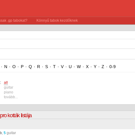
sak .gp tabokat?
Könnyű tabok kezdőknek
·
N
·
O
·
P
·
Q
·
R
·
S
·
T
·
V
·
U
·
W
·
X
·
Y
·
Z
·
0-9
:
all
guitar
piano
tovább...
ro kották listája
ab
,
5
guitar