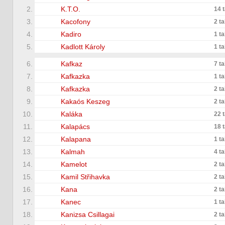
2.
K.T.O.
14 
3.
Kacofony
2 t
4.
Kadiro
1 t
5.
Kadlott Károly
1 t
6.
Kafkaz
7 t
7.
Kafkazka
1 t
8.
Kafkazka
2 t
9.
Kakaós Keszeg
2 t
10.
Kaláka
22 
11.
Kalapács
18 
12.
Kalapana
1 t
13.
Kalmah
4 t
14.
Kamelot
2 t
15.
Kamil Střihavka
2 t
16.
Kana
2 t
17.
Kanec
1 t
18.
Kanizsa Csillagai
2 t