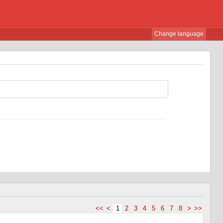
Change language
<<
<
1
2
3
4
5
6
7
8
>
>>