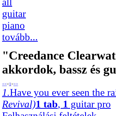
all
guitar
piano
tovább...
"Creedance Clearwate
akkordok, bassz és gu
<<
<
1
>
>>
1.
Have you ever seen the r
Revival)
1 tab
,
1
guitar pro
Felhasználási feltételek