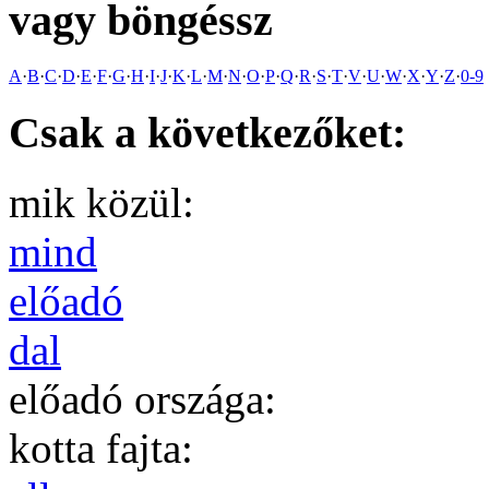
vagy böngéssz
A
·
B
·
C
·
D
·
E
·
F
·
G
·
H
·
I
·
J
·
K
·
L
·
M
·
N
·
O
·
P
·
Q
·
R
·
S
·
T
·
V
·
U
·
W
·
X
·
Y
·
Z
·
0-9
Csak a következőket:
mik közül:
mind
előadó
dal
előadó országa:
kotta fajta: