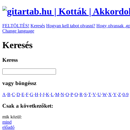
FELTÖLTÉS!
Keresés
Hogyan kell tabot olvasni?
Hogy olvassak .gp
Change language
Keresés
Keress
vagy böngéssz
A
·
B
·
C
·
D
·
E
·
F
·
G
·
H
·
I
·
J
·
K
·
L
·
M
·
N
·
O
·
P
·
Q
·
R
·
S
·
T
·
V
·
U
·
W
·
X
·
Y
·
Z
·
0-9
Csak a következőket:
mik közül:
mind
előadó