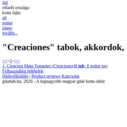
dal
előadó országa:
kotta fajta:
all
guitar
piano
tovább...
"Creaciones" tabok, akkordok, b
<<
<
1
>
>>
1.
Creacion Mata Tomaster
(Creaciones)
1 tab
,
1
guitar pro
Felhasználási feltételek
Hírlevélküldés
|
Product reviews
Kapcsolat
gitartab.hu,
2026 - A legnagyobb magyar gitár kotta oldal