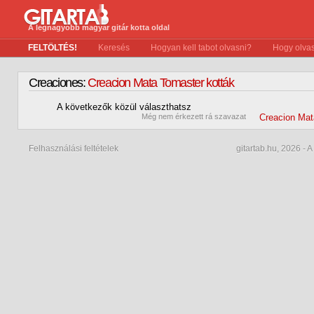
A legnagyobb magyar gitár kotta oldal
FELTÖLTÉS!
Keresés
Hogyan kell tabot olvasni?
Hogy olvas
Creaciones:
Creacion Mata Tomaster kották
A következők közül választhatsz
0
Még nem érkezett rá szavazat
Creacion Ma
Felhasználási feltételek
gitartab.hu,
2026 - A