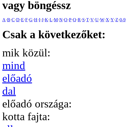
vagy böngéssz
A
·
B
·
C
·
D
·
E
·
F
·
G
·
H
·
I
·
J
·
K
·
L
·
M
·
N
·
O
·
P
·
Q
·
R
·
S
·
T
·
V
·
U
·
W
·
X
·
Y
·
Z
·
0-9
Csak a következőket:
mik közül:
mind
előadó
dal
előadó országa:
kotta fajta: