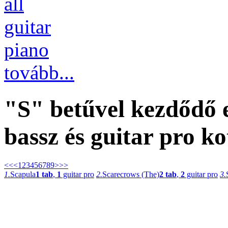
all
guitar
piano
tovább...
"S" betűvel kezdődő
bassz és guitar pro ko
<<
<
1
2
3
4
5
6
7
8
9
>
>>
1.
Scapula
1 tab
,
1
guitar pro
2.
Scarecrows (The)
2 tab
,
2
guitar pro
3.