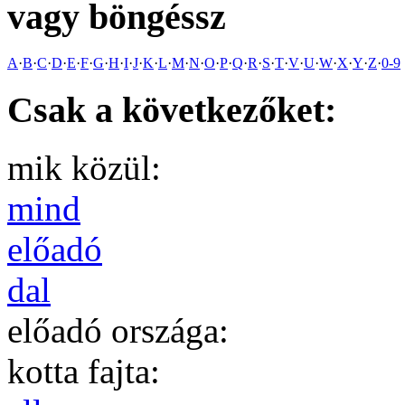
vagy böngéssz
A
·
B
·
C
·
D
·
E
·
F
·
G
·
H
·
I
·
J
·
K
·
L
·
M
·
N
·
O
·
P
·
Q
·
R
·
S
·
T
·
V
·
U
·
W
·
X
·
Y
·
Z
·
0-9
Csak a következőket:
mik közül:
mind
előadó
dal
előadó országa:
kotta fajta: