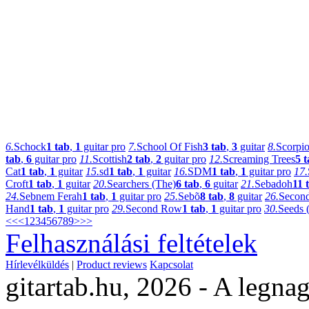
6.
Schock
1 tab
,
1
guitar pro
7.
School Of Fish
3 tab
,
3
guitar
8.
Scorpi
tab
,
6
guitar pro
11.
Scottish
2 tab
,
2
guitar pro
12.
Screaming Trees
5 
Cat
1 tab
,
1
guitar
15.
sd
1 tab
,
1
guitar
16.
SDM
1 tab
,
1
guitar pro
17.
Croft
1 tab
,
1
guitar
20.
Searchers (The)
6 tab
,
6
guitar
21.
Sebadoh
11 
24.
Sebnem Ferah
1 tab
,
1
guitar pro
25.
Sebõ
8 tab
,
8
guitar
26.
Second
Hand
1 tab
,
1
guitar pro
29.
Second Row
1 tab
,
1
guitar pro
30.
Seeds 
<<
<
1
2
3
4
5
6
7
8
9
>
>>
Felhasználási feltételek
Hírlevélküldés
|
Product reviews
Kapcsolat
gitartab.hu,
2026 - A legnag