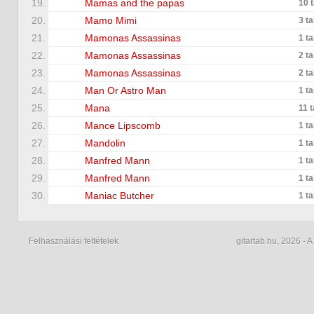
19.
Mamas and the papas
10 
20.
Mamo Mimi
3 t
21.
Mamonas Assassinas
1 t
22.
Mamonas Assassinas
2 t
23.
Mamonas Assassinas
2 t
24.
Man Or Astro Man
1 t
25.
Mana
11 
26.
Mance Lipscomb
1 t
27.
Mandolin
1 t
28.
Manfred Mann
1 t
29.
Manfred Mann
1 t
30.
Maniac Butcher
1 t
Felhasználási feltételek
gitartab.hu,
2026 - A