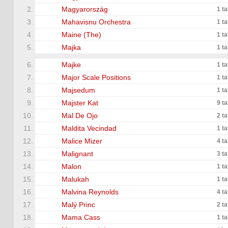
2.
Magyarország
1 t
3.
Mahavisnu Orchestra
1 t
4.
Maine (The)
1 t
5.
Majka
1 t
6.
Majke
1 t
7.
Major Scale Positions
1 t
8.
Majsedum
1 t
9.
Majster Kat
9 t
10.
Mal De Ojo
2 t
11.
Maldita Vecindad
1 t
12.
Malice Mizer
4 t
13.
Malignant
3 t
14.
Malon
1 t
15.
Malukah
1 t
16.
Malvina Reynolds
4 t
17.
Malý Princ
2 t
18.
Mama Cass
1 t