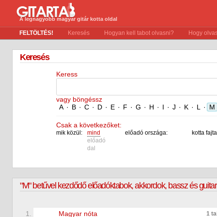
A legnagyobb magyar gitár kotta oldal
FELTÖLTÉS!
Keresés
Hogyan kell tabot olvasni?
Hogy olvas
Keresés
Keress
vagy böngéssz
A
·
B
·
C
·
D
·
E
·
F
·
G
·
H
·
I
·
J
·
K
·
L
·
M
Csak a következőket:
mik közül:
mind
előadó országa:
kotta fajta
előadó
dal
"M" betűvel kezdődő
előadók
tabok, akkordok, bassz és guitar 
1.
Magyar nóta
1 t