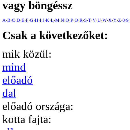
vagy böngéssz
A
·
B
·
C
·
D
·
E
·
F
·
G
·
H
·
I
·
J
·
K
·
L
·
M
·
N
·
O
·
P
·
Q
·
R
·
S
·
T
·
V
·
U
·
W
·
X
·
Y
·
Z
·
0-9
Csak a következőket:
mik közül:
mind
előadó
dal
előadó országa:
kotta fajta: