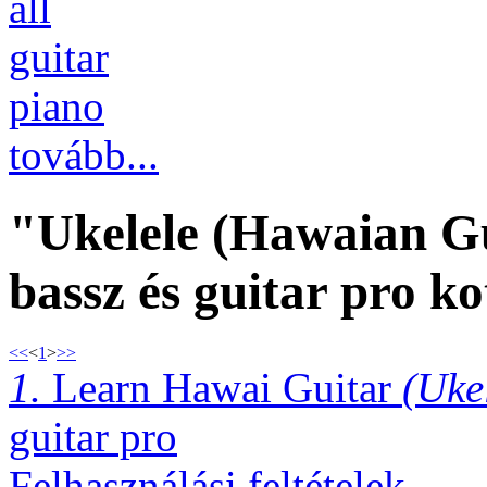
all
guitar
piano
tovább...
"Ukelele (Hawaian Gu
bassz és guitar pro ko
<<
<
1
>
>>
1.
Learn Hawai Guitar
(Uke
guitar pro
Felhasználási feltételek