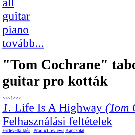
all
guitar
piano
tovább...
"Tom Cochrane" tabo
guitar pro kották
<<
<
1
>
>>
1.
Life Is A Highway
(Tom 
Felhasználási feltételek
Hírlevélküldés
|
Product reviews
Kapcsolat