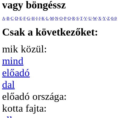
vagy böngéssz
A
·
B
·
C
·
D
·
E
·
F
·
G
·
H
·
I
·
J
·
K
·
L
·
M
·
N
·
O
·
P
·
Q
·
R
·
S
·
T
·
V
·
U
·
W
·
X
·
Y
·
Z
·
0-9
Csak a következőket:
mik közül:
mind
előadó
dal
előadó országa:
kotta fajta: