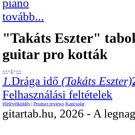
piano
tovább...
"Takáts Eszter" tabok
guitar pro kották
<<
<
1
>
>>
1.
Drága idő
(Takáts Eszter)
Felhasználási feltételek
Hírlevélküldés
|
Product reviews
Kapcsolat
gitartab.hu,
2026 - A legnag