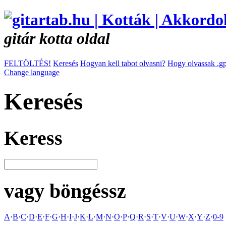
gitár kotta oldal
FELTÖLTÉS!
Keresés
Hogyan kell tabot olvasni?
Hogy olvassak .gp
Change language
Keresés
Keress
vagy böngéssz
A
·
B
·
C
·
D
·
E
·
F
·
G
·
H
·
I
·
J
·
K
·
L
·
M
·
N
·
O
·
P
·
Q
·
R
·
S
·
T
·
V
·
U
·
W
·
X
·
Y
·
Z
·
0-9