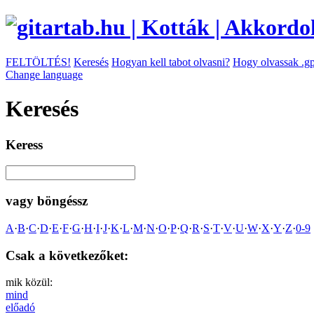
FELTÖLTÉS!
Keresés
Hogyan kell tabot olvasni?
Hogy olvassak .gp
Change language
Keresés
Keress
vagy böngéssz
A
·
B
·
C
·
D
·
E
·
F
·
G
·
H
·
I
·
J
·
K
·
L
·
M
·
N
·
O
·
P
·
Q
·
R
·
S
·
T
·
V
·
U
·
W
·
X
·
Y
·
Z
·
0-9
Csak a következőket:
mik közül:
mind
előadó