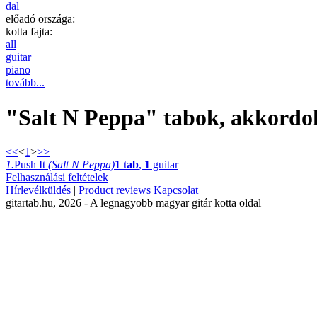
dal
előadó országa:
kotta fajta:
all
guitar
piano
tovább...
"Salt N Peppa" tabok, akkordok,
<<
<
1
>
>>
1.
Push It
(Salt N Peppa)
1 tab
,
1
guitar
Felhasználási feltételek
Hírlevélküldés
|
Product reviews
Kapcsolat
gitartab.hu,
2026 - A legnagyobb magyar gitár kotta oldal