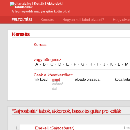
A legnagyobb magyar gitár kotta oldal
FELTÖLTÉS!
Keresés
Hogyan kell tabot olvasni?
Hogy olvas
Keresés
Keress
vagy böngéssz
A
·
B
·
C
·
D
·
E
·
F
·
G
·
H
·
I
·
J
·
K
·
L
·
M
Csak a következőket:
mik közül:
mind
előadó országa:
kotta fajta
előadó
dal
"Sajnosbatár" tabok, akkordok, bassz és guitar pro kották
1.
Énekelj
(Sajnosbatár)
1 t