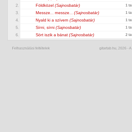
2.
Földközel
(Sajnosbatár)
1 t
3.
Messze... messze...
(Sajnosbatár)
1 t
4.
Nyald ki a szívem
(Sajnosbatár)
1 t
5.
Sírni, sírni
(Sajnosbatár)
1 t
6.
Sört iszik a bánat
(Sajnosbatár)
2 t
Felhasználási feltételek
gitartab.hu,
2026 - A