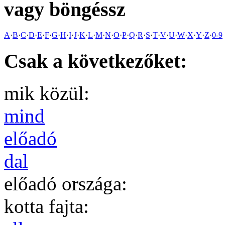
vagy böngéssz
A
·
B
·
C
·
D
·
E
·
F
·
G
·
H
·
I
·
J
·
K
·
L
·
M
·
N
·
O
·
P
·
Q
·
R
·
S
·
T
·
V
·
U
·
W
·
X
·
Y
·
Z
·
0-9
Csak a következőket:
mik közül:
mind
előadó
dal
előadó országa:
kotta fajta: