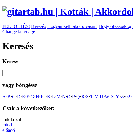
FELTÖLTÉS!
Keresés
Hogyan kell tabot olvasni?
Hogy olvassak .gp
Change language
Keresés
Keress
vagy böngéssz
A
·
B
·
C
·
D
·
E
·
F
·
G
·
H
·
I
·
J
·
K
·
L
·
M
·
N
·
O
·
P
·
Q
·
R
·
S
·
T
·
V
·
U
·
W
·
X
·
Y
·
Z
·
0-9
Csak a következőket:
mik közül:
mind
előadó