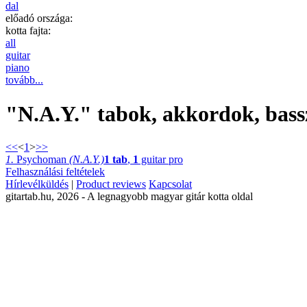
dal
előadó országa:
kotta fajta:
all
guitar
piano
tovább...
"N.A.Y." tabok, akkordok, bassz
<<
<
1
>
>>
1.
Psychoman
(N.A.Y.)
1 tab
,
1
guitar pro
Felhasználási feltételek
Hírlevélküldés
|
Product reviews
Kapcsolat
gitartab.hu,
2026 - A legnagyobb magyar gitár kotta oldal