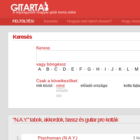
A legnagyobb magyar gitár kotta oldal
FELTÖLTÉS!
Keresés
Hogyan kell tabot olvasni?
Hogy olvas
Keresés
Keress
vagy böngéssz
A
·
B
·
C
·
D
·
E
·
F
·
G
·
H
·
I
·
J
·
K
·
L
·
M
Csak a következőket:
mik közül:
mind
előadó országa:
kotta fajta
előadó
dal
"N.A.Y." tabok, akkordok, bassz és guitar pro kották
1.
Psychoman
(N.A.Y.)
1 t