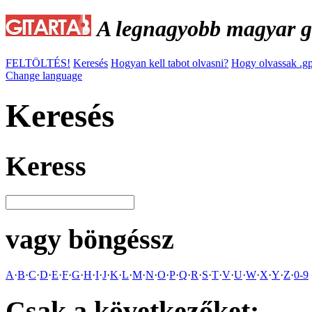
A legnagyobb magyar gi
FELTÖLTÉS!
Keresés
Hogyan kell tabot olvasni?
Hogy olvassak .gp
Change language
Keresés
Keress
vagy böngéssz
A
·
B
·
C
·
D
·
E
·
F
·
G
·
H
·
I
·
J
·
K
·
L
·
M
·
N
·
O
·
P
·
Q
·
R
·
S
·
T
·
V
·
U
·
W
·
X
·
Y
·
Z
·
0-9
Csak a következőket: