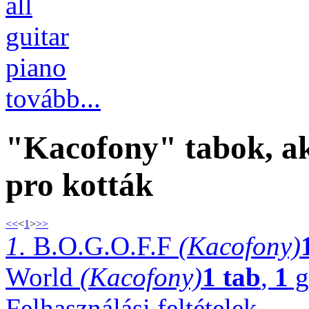
all
guitar
piano
tovább...
"Kacofony" tabok, ak
pro kották
<<
<
1
>
>>
1.
B.O.G.O.F.F
(Kacofony)
World
(Kacofony)
1 tab
,
1
g
Felhasználási feltételek