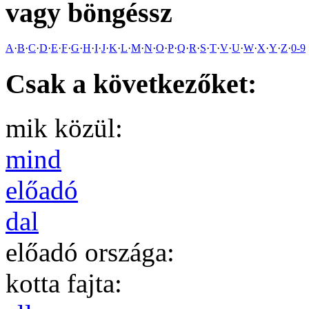
vagy böngéssz
A
·
B
·
C
·
D
·
E
·
F
·
G
·
H
·
I
·
J
·
K
·
L
·
M
·
N
·
O
·
P
·
Q
·
R
·
S
·
T
·
V
·
U
·
W
·
X
·
Y
·
Z
·
0-9
Csak a következőket:
mik közül:
mind
előadó
dal
előadó országa:
kotta fajta: