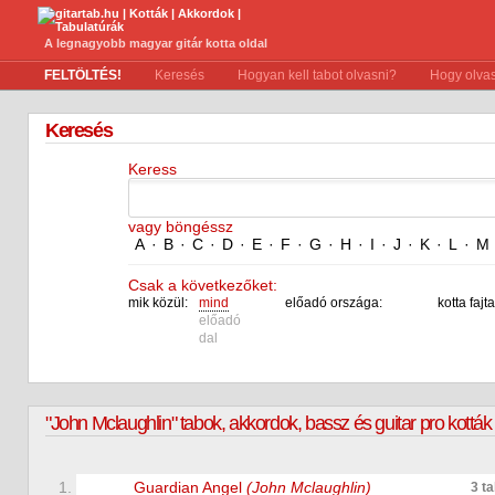
A legnagyobb magyar gitár kotta oldal
FELTÖLTÉS!
Keresés
Hogyan kell tabot olvasni?
Hogy olvas
Keresés
Keress
vagy böngéssz
A
·
B
·
C
·
D
·
E
·
F
·
G
·
H
·
I
·
J
·
K
·
L
·
M
Csak a következőket:
mik közül:
mind
előadó országa:
kotta fajta
előadó
dal
"John Mclaughlin" tabok, akkordok, bassz és guitar pro kották
1.
Guardian Angel
(John Mclaughlin)
3 t