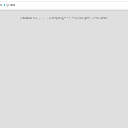
ab
,
1
guitar
gitartab.hu,
2026 - A legnagyobb magyar gitár kotta oldal