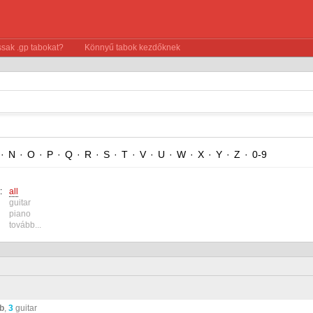
sak .gp tabokat?
Könnyű tabok kezdőknek
·
N
·
O
·
P
·
Q
·
R
·
S
·
T
·
V
·
U
·
W
·
X
·
Y
·
Z
·
0-9
:
all
guitar
piano
tovább...
ab
,
3
guitar