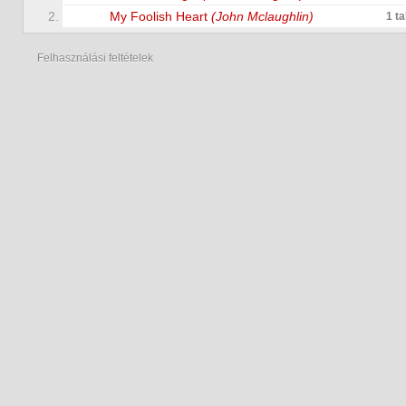
2.
My Foolish Heart
(John Mclaughlin)
1 t
Felhasználási feltételek