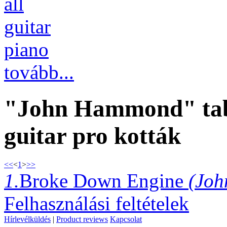
all
guitar
piano
tovább...
"John Hammond" tabo
guitar pro kották
<<
<
1
>
>>
1.
Broke Down Engine
(Jo
Felhasználási feltételek
Hírlevélküldés
|
Product reviews
Kapcsolat