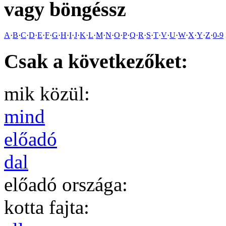
vagy böngéssz
A
·
B
·
C
·
D
·
E
·
F
·
G
·
H
·
I
·
J
·
K
·
L
·
M
·
N
·
O
·
P
·
Q
·
R
·
S
·
T
·
V
·
U
·
W
·
X
·
Y
·
Z
·
0-9
Csak a következőket:
mik közül:
mind
előadó
dal
előadó országa:
kotta fajta: