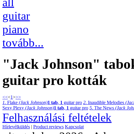
all
guitar
piano
tovább...
"Jack Johnson" tabok
guitar pro kották
<<
<
1
>
>>
1.
Flake
(Jack Johnson)
1 tab
,
1
guitar pro
2.
Inaudible Melodies
(Jac
Sexy Plexy
(Jack Johnson)
1 tab
,
1
guitar pro
5.
The News
(Jack Joh
Felhasználási feltételek
Hírlevélküldés
|
Product reviews
Kapcsolat