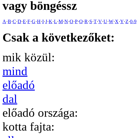
vagy böngéssz
A
·
B
·
C
·
D
·
E
·
F
·
G
·
H
·
I
·
J
·
K
·
L
·
M
·
N
·
O
·
P
·
Q
·
R
·
S
·
T
·
V
·
U
·
W
·
X
·
Y
·
Z
·
0-9
Csak a következőket:
mik közül:
mind
előadó
dal
előadó országa:
kotta fajta: