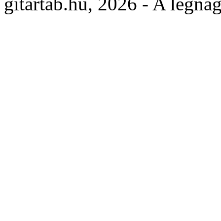
gitartab.hu,
2026 - A legnag