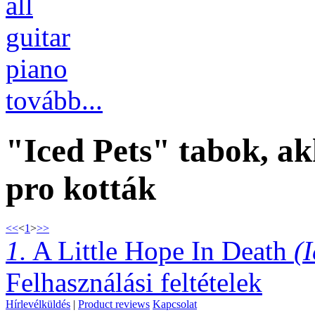
all
guitar
piano
tovább...
"Iced Pets" tabok, ak
pro kották
<<
<
1
>
>>
1.
A Little Hope In Death
(
Felhasználási feltételek
Hírlevélküldés
|
Product reviews
Kapcsolat