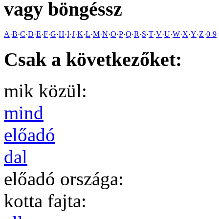
vagy böngéssz
A
·
B
·
C
·
D
·
E
·
F
·
G
·
H
·
I
·
J
·
K
·
L
·
M
·
N
·
O
·
P
·
Q
·
R
·
S
·
T
·
V
·
U
·
W
·
X
·
Y
·
Z
·
0-9
Csak a következőket:
mik közül:
mind
előadó
dal
előadó országa:
kotta fajta: