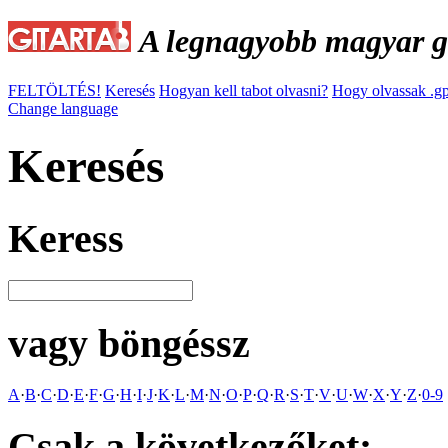
A legnagyobb magyar gi
FELTÖLTÉS!
Keresés
Hogyan kell tabot olvasni?
Hogy olvassak .gp
Change language
Keresés
Keress
vagy böngéssz
A
·
B
·
C
·
D
·
E
·
F
·
G
·
H
·
I
·
J
·
K
·
L
·
M
·
N
·
O
·
P
·
Q
·
R
·
S
·
T
·
V
·
U
·
W
·
X
·
Y
·
Z
·
0-9
Csak a következőket: