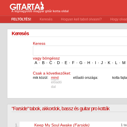
A legnagyobb magyar gitár kotta oldal
FELTÖLTÉS!
Keresés
Hogyan kell tabot olvasni?
Hogy olvas
Keresés
Keress
vagy böngéssz
A
·
B
·
C
·
D
·
E
·
F
·
G
·
H
·
I
·
J
·
K
·
L
·
M
Csak a következőket:
mik közül:
mind
előadó országa:
kotta fajta
előadó
dal
"Farside" tabok, akkordok, bassz és guitar pro kották
1.
Keep My Soul Awake
(Farside)
1 t