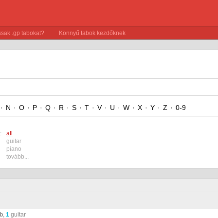
sak .gp tabokat?
Könnyű tabok kezdőknek
·
N
·
O
·
P
·
Q
·
R
·
S
·
T
·
V
·
U
·
W
·
X
·
Y
·
Z
·
0-9
:
all
guitar
piano
tovább...
ab
,
1
guitar