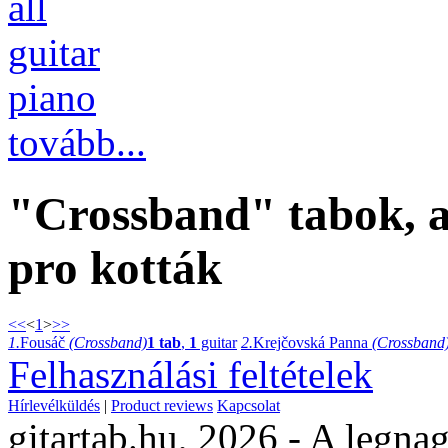
all
guitar
piano
tovább...
"Crossband" tabok, a
pro kották
<<
<
1
>
>>
1.
Fousáč
(Crossband)
1 tab
,
1
guitar
2.
Krejčovská Panna
(Crossband
Felhasználási feltételek
Hírlevélküldés
|
Product reviews
Kapcsolat
gitartab.hu,
2026 - A legnag