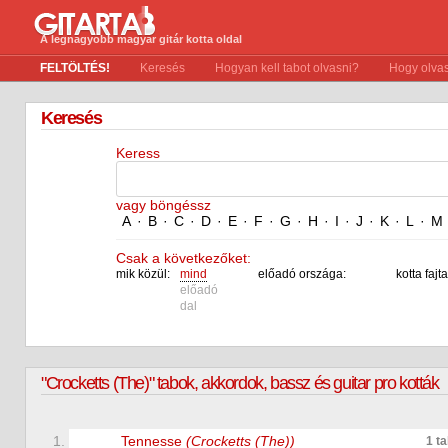
A legnagyobb magyar gitár kotta oldal
FELTÖLTÉS!
Keresés
Hogyan kell tabot olvasni?
Hogy olvas
Keresés
Keress
vagy böngéssz
A
·
B
·
C
·
D
·
E
·
F
·
G
·
H
·
I
·
J
·
K
·
L
·
M
Csak a következőket:
mik közül:
mind
előadó országa:
kotta fajta
előadó
dal
"Crocketts (The)" tabok, akkordok, bassz és guitar pro kották
1.
Tennesse
(Crocketts (The))
1 t