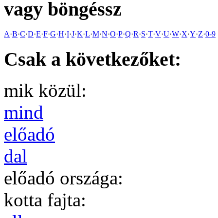
vagy böngéssz
A
·
B
·
C
·
D
·
E
·
F
·
G
·
H
·
I
·
J
·
K
·
L
·
M
·
N
·
O
·
P
·
Q
·
R
·
S
·
T
·
V
·
U
·
W
·
X
·
Y
·
Z
·
0-9
Csak a következőket:
mik közül:
mind
előadó
dal
előadó országa:
kotta fajta: