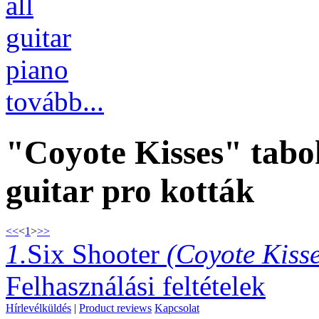
all
guitar
piano
tovább...
"Coyote Kisses" tabo
guitar pro kották
<<
<
1
>
>>
1.
Six Shooter
(Coyote Kisse
Felhasználási feltételek
Hírlevélküldés
|
Product reviews
Kapcsolat