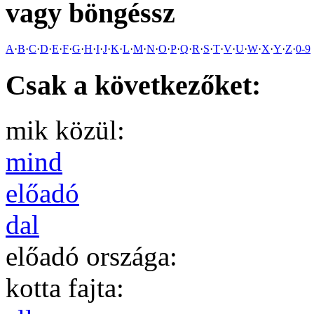
vagy böngéssz
A
·
B
·
C
·
D
·
E
·
F
·
G
·
H
·
I
·
J
·
K
·
L
·
M
·
N
·
O
·
P
·
Q
·
R
·
S
·
T
·
V
·
U
·
W
·
X
·
Y
·
Z
·
0-9
Csak a következőket:
mik közül:
mind
előadó
dal
előadó országa:
kotta fajta: