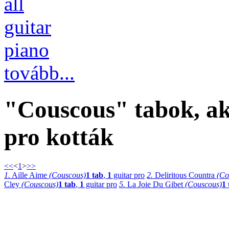
all
guitar
piano
tovább...
"Couscous" tabok, ak
pro kották
<<
<
1
>
>>
1.
Aille Aime
(Couscous)
1 tab
,
1
guitar pro
2.
Deliritous Countra
(Co
Cley
(Couscous)
1 tab
,
1
guitar pro
5.
La Joie Du Gibet
(Couscous)
1 