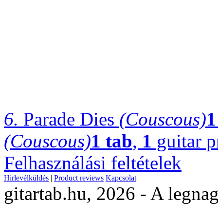
6.
Parade Dies
(Couscous)
1
(Couscous)
1 tab
,
1
guitar p
Felhasználási feltételek
Hírlevélküldés
|
Product reviews
Kapcsolat
gitartab.hu,
2026 - A legnag