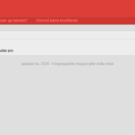
sak .gp tabokat?
Könnyű tabok kezdőknek
uitar pro
gitartab.hu,
2026 - A legnagyobb magyar gitár kotta oldal