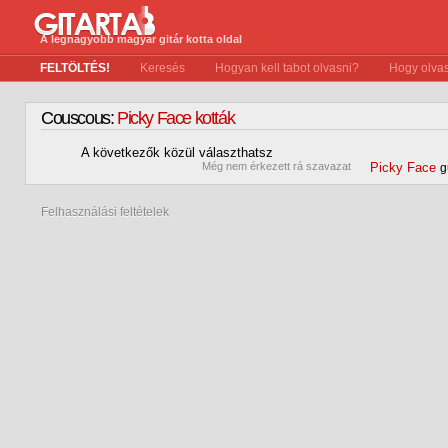
A legnagyobb magyar gitár kotta oldal
FELTÖLTÉS!
Keresés
Hogyan kell tabot olvasni?
Hogy olvas
Couscous:
Picky Face kották
A következők közül választhatsz
0
Még nem érkezett rá szavazat
Picky Face
g
Felhasználási feltételek