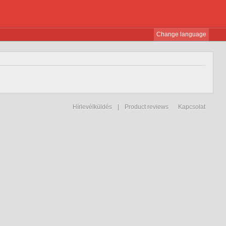
Change language
Hírlevélküldés
|
Product reviews
Kapcsolat