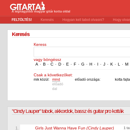
A legnagyobb magyar gitár kotta oldal
FELTÖLTÉS!
Keresés
Hogyan kell tabot olvasni?
Hogy olvas
Keresés
Keress
vagy böngéssz
A
·
B
·
C
·
D
·
E
·
F
·
G
·
H
·
I
·
J
·
K
·
L
·
M
Csak a következőket:
mik közül:
mind
előadó országa:
kotta fajta
előadó
dal
"Cindy Lauper" tabok, akkordok, bassz és guitar pro kották
1.
Girls Just Wanna Have Fun
(Cindy Lauper)
1 t