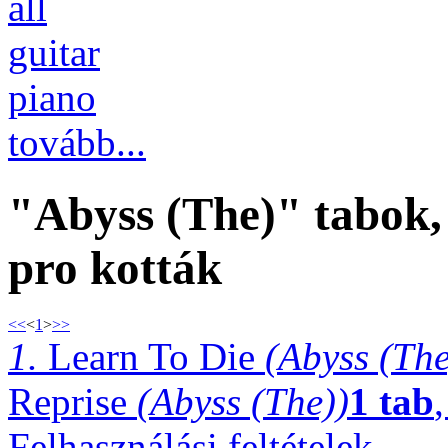
all
guitar
piano
tovább...
"Abyss (The)" tabok, 
pro kották
<<
<
1
>
>>
1.
Learn To Die
(Abyss (The
Reprise
(Abyss (The))
1 tab
Felhasználási feltételek