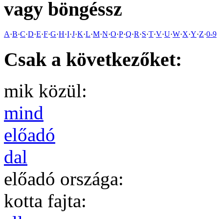
vagy böngéssz
A
·
B
·
C
·
D
·
E
·
F
·
G
·
H
·
I
·
J
·
K
·
L
·
M
·
N
·
O
·
P
·
Q
·
R
·
S
·
T
·
V
·
U
·
W
·
X
·
Y
·
Z
·
0-9
Csak a következőket:
mik közül:
mind
előadó
dal
előadó országa:
kotta fajta: