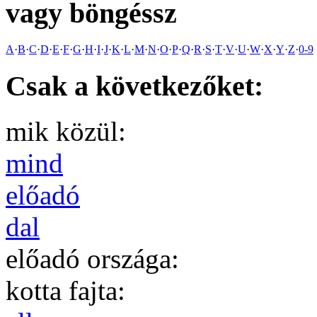
vagy böngéssz
A
·
B
·
C
·
D
·
E
·
F
·
G
·
H
·
I
·
J
·
K
·
L
·
M
·
N
·
O
·
P
·
Q
·
R
·
S
·
T
·
V
·
U
·
W
·
X
·
Y
·
Z
·
0-9
Csak a következőket:
mik közül:
mind
előadó
dal
előadó országa:
kotta fajta: