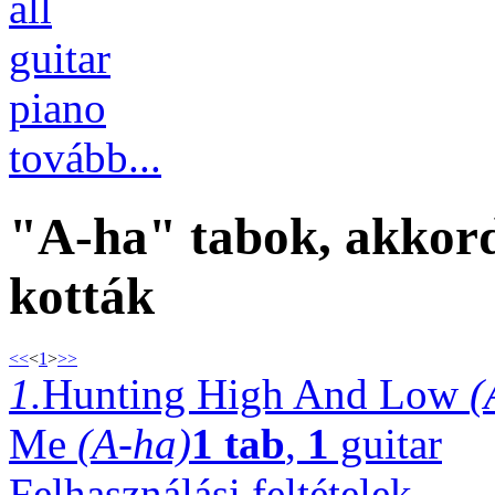
all
guitar
piano
tovább...
"A-ha" tabok, akkordo
kották
<<
<
1
>
>>
1.
Hunting High And Low
(
Me
(A-ha)
1 tab
,
1
guitar
Felhasználási feltételek