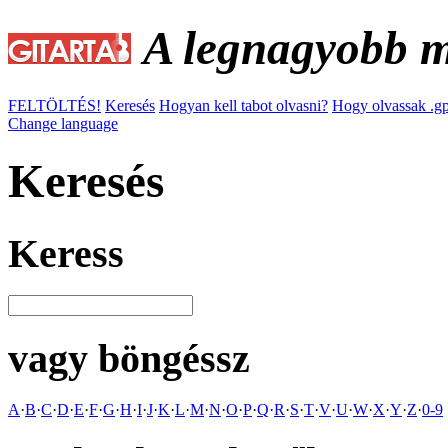
A legnagyobb ma
FELTÖLTÉS!
Keresés
Hogyan kell tabot olvasni?
Hogy olvassak .gp
Change language
Keresés
Keress
vagy böngéssz
A
·
B
·
C
·
D
·
E
·
F
·
G
·
H
·
I
·
J
·
K
·
L
·
M
·
N
·
O
·
P
·
Q
·
R
·
S
·
T
·
V
·
U
·
W
·
X
·
Y
·
Z
·
0-9