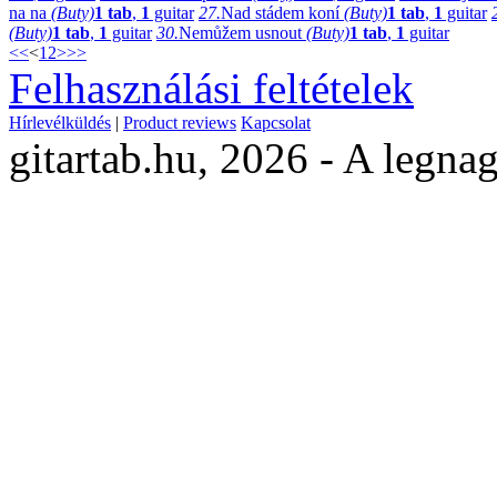
na na
(Buty)
1 tab
,
1
guitar
27.
Nad stádem koní
(Buty)
1 tab
,
1
guitar
(Buty)
1 tab
,
1
guitar
30.
Nemůžem usnout
(Buty)
1 tab
,
1
guitar
<<
<
1
2
>
>>
Felhasználási feltételek
Hírlevélküldés
|
Product reviews
Kapcsolat
gitartab.hu,
2026 - A legnag