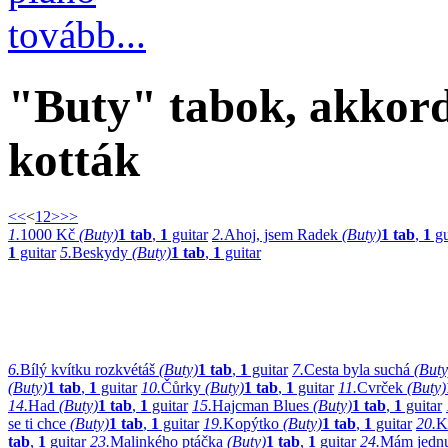
tovább...
"Buty" tabok, akkordo
kották
<<
<
1
2
>
>>
1.
1000 Kč
(Buty)
1 tab
,
1
guitar
2.
Ahoj, jsem Radek
(Buty)
1 tab
,
1
gu
1
guitar
5.
Beskydy
(Buty)
1 tab
,
1
guitar
6.
Bílý kvítku rozkvétáš
(Buty)
1 tab
,
1
guitar
7.
Cesta byla suchá
(Buty
(Buty)
1 tab
,
1
guitar
10.
Čůrky
(Buty)
1 tab
,
1
guitar
11.
Cvrček
(Buty)
14.
Had
(Buty)
1 tab
,
1
guitar
15.
Hajcman Blues
(Buty)
1 tab
,
1
guitar
se ti chce
(Buty)
1 tab
,
1
guitar
19.
Kopýtko
(Buty)
1 tab
,
1
guitar
20.
K
tab
,
1
guitar
23.
Malinkého ptáčka
(Buty)
1 tab
,
1
guitar
24.
Mám jednu