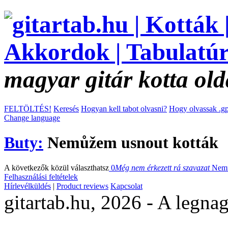
magyar gitár kotta old
FELTÖLTÉS!
Keresés
Hogyan kell tabot olvasni?
Hogy olvassak .gp
Change language
Buty:
Nemůžem usnout kották
A következők közül választhatsz
0
Még nem érkezett rá szavazat
Nem
Felhasználási feltételek
Hírlevélküldés
|
Product reviews
Kapcsolat
gitartab.hu,
2026 - A legnag