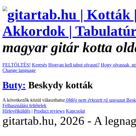
magyar gitár kotta old
FELTÖLTÉS!
Keresés
Hogyan kell tabot olvasni?
Hogy olvassak .gp
Change language
Buty:
Beskydy kották
A következők közül választhatsz
0
Még nem érkezett rá szavazat
Bes
Felhasználási feltételek
Hírlevélküldés
|
Product reviews
Kapcsolat
gitartab.hu,
2026 - A legnag