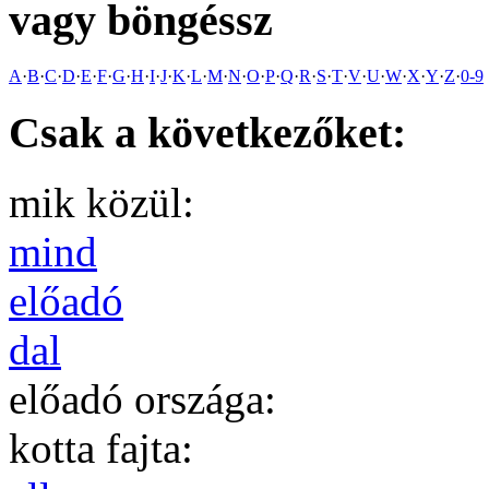
vagy böngéssz
A
·
B
·
C
·
D
·
E
·
F
·
G
·
H
·
I
·
J
·
K
·
L
·
M
·
N
·
O
·
P
·
Q
·
R
·
S
·
T
·
V
·
U
·
W
·
X
·
Y
·
Z
·
0-9
Csak a következőket:
mik közül:
mind
előadó
dal
előadó országa:
kotta fajta: