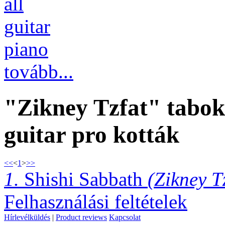
all
guitar
piano
tovább...
"Zikney Tzfat" tabok
guitar pro kották
<<
<
1
>
>>
1.
Shishi Sabbath
(Zikney T
Felhasználási feltételek
Hírlevélküldés
|
Product reviews
Kapcsolat