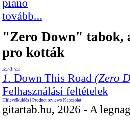
piano
tovább...
"Zero Down" tabok, a
pro kották
<<
<
1
>
>>
1.
Down This Road
(Zero 
Felhasználási feltételek
Hírlevélküldés
|
Product reviews
Kapcsolat
gitartab.hu,
2026 - A legnag