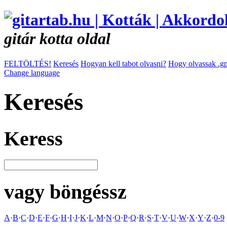
gitár kotta oldal
FELTÖLTÉS!
Keresés
Hogyan kell tabot olvasni?
Hogy olvassak .gp
Change language
Keresés
Keress
vagy böngéssz
A
·
B
·
C
·
D
·
E
·
F
·
G
·
H
·
I
·
J
·
K
·
L
·
M
·
N
·
O
·
P
·
Q
·
R
·
S
·
T
·
V
·
U
·
W
·
X
·
Y
·
Z
·
0-9