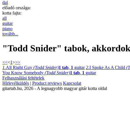
dal
előadó országa:
kotta fajta:
all
guitar
piano
tovább...
"Todd Snider" tabok, akkordok, 
<<
<
1
>
>>
1.
All Right Guy
(Todd Snider)
1 tab
,
1
guitar
2.
I Spoke As A Child
(
You Know Somebody
(Todd Snider)
1 tab
,
1
guitar
Felhasználási feltételek
Hírlevélküldés
|
Product reviews
Kapcsolat
gitartab.hu,
2026 - A legnagyobb magyar gitár kotta oldal