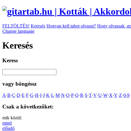
FELTÖLTÉS!
Keresés
Hogyan kell tabot olvasni?
Hogy olvassak .gp
Change language
Keresés
Keress
vagy böngéssz
A
·
B
·
C
·
D
·
E
·
F
·
G
·
H
·
I
·
J
·
K
·
L
·
M
·
N
·
O
·
P
·
Q
·
R
·
S
·
T
·
V
·
U
·
W
·
X
·
Y
·
Z
·
0-9
Csak a következőket:
mik közül:
mind
előadó