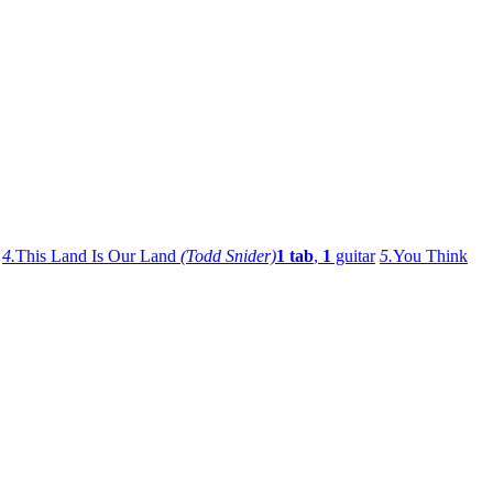
4.
This Land Is Our Land
(Todd Snider)
1 tab
,
1
guitar
5.
You Think