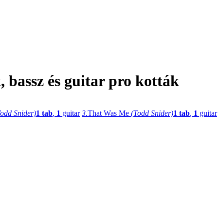
bassz és guitar pro kották
Todd Snider)
1 tab
,
1
guitar
3.
That Was Me
(Todd Snider)
1 tab
,
1
guitar