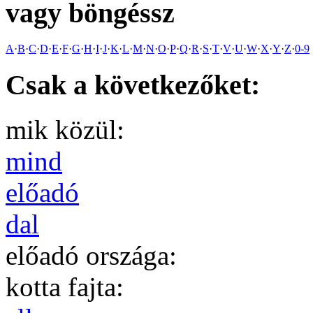
vagy böngéssz
A
·
B
·
C
·
D
·
E
·
F
·
G
·
H
·
I
·
J
·
K
·
L
·
M
·
N
·
O
·
P
·
Q
·
R
·
S
·
T
·
V
·
U
·
W
·
X
·
Y
·
Z
·
0-9
Csak a következőket:
mik közül:
mind
előadó
dal
előadó országa:
kotta fajta: