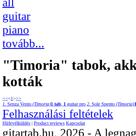
all
guitar
piano
tovább...
"Timoria" tabok, akk
kották
<<
<
1
>
>>
1.
Senza Vento
(Timoria)
1 tab
,
1
guitar pro
2.
Sole Spento
(Timoria)
Felhasználási feltételek
Hírlevélküldés
|
Product reviews
Kapcsolat
gitartab.hu,
2026 - A legnag