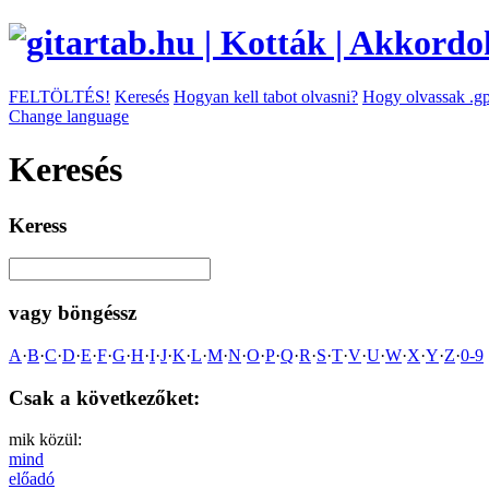
FELTÖLTÉS!
Keresés
Hogyan kell tabot olvasni?
Hogy olvassak .gp
Change language
Keresés
Keress
vagy böngéssz
A
·
B
·
C
·
D
·
E
·
F
·
G
·
H
·
I
·
J
·
K
·
L
·
M
·
N
·
O
·
P
·
Q
·
R
·
S
·
T
·
V
·
U
·
W
·
X
·
Y
·
Z
·
0-9
Csak a következőket:
mik közül:
mind
előadó