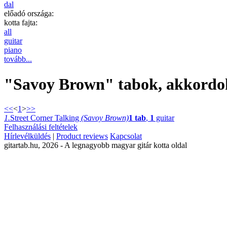
dal
előadó országa:
kotta fajta:
all
guitar
piano
tovább...
"Savoy Brown" tabok, akkordok,
<<
<
1
>
>>
1.
Street Corner Talking
(Savoy Brown)
1 tab
,
1
guitar
Felhasználási feltételek
Hírlevélküldés
|
Product reviews
Kapcsolat
gitartab.hu,
2026 - A legnagyobb magyar gitár kotta oldal