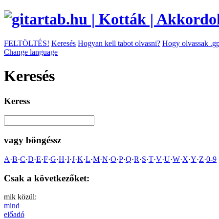
FELTÖLTÉS!
Keresés
Hogyan kell tabot olvasni?
Hogy olvassak .gp
Change language
Keresés
Keress
vagy böngéssz
A
·
B
·
C
·
D
·
E
·
F
·
G
·
H
·
I
·
J
·
K
·
L
·
M
·
N
·
O
·
P
·
Q
·
R
·
S
·
T
·
V
·
U
·
W
·
X
·
Y
·
Z
·
0-9
Csak a következőket:
mik közül:
mind
előadó