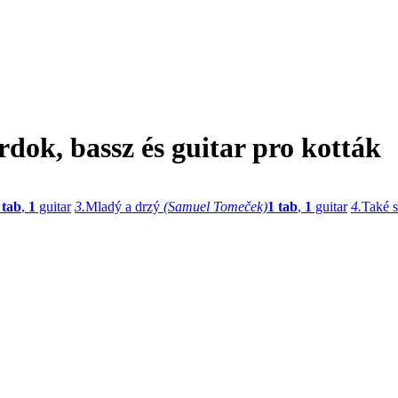
ok, bassz és guitar pro kották
 tab
,
1
guitar
3.
Mladý a drzý
(Samuel Tomeček)
1 tab
,
1
guitar
4.
Také 