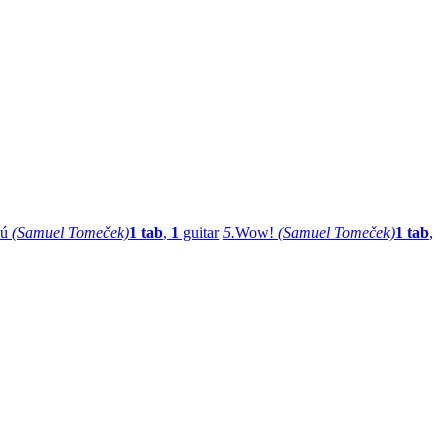
sú
(Samuel Tomeček)
1 tab
,
1
guitar
5.
Wow!
(Samuel Tomeček)
1 tab
,