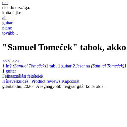
dal
előadó országa:
kotta fajta:
all
guitar
piano
tovább...
"Samuel Tomeček" tabok, akkord
<<
<
1
>
>>
1.
Iný
(Samuel Tomeček)
1 tab
,
1
guitar
2.
Jesenná
(Samuel Tomeček)
1
1
guitar
Felhasználási feltételek
Hírlevélküldés
|
Product reviews
Kapcsolat
gitartab.hu,
2026 - A legnagyobb magyar gitár kotta oldal