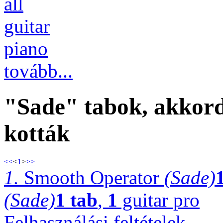
all
guitar
piano
tovább...
"Sade" tabok, akkordo
kották
<<
<
1
>
>>
1.
Smooth Operator
(Sade)
(Sade)
1 tab
,
1
guitar pro
Felhasználási feltételek