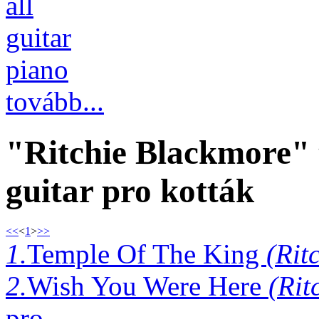
all
guitar
piano
tovább...
"Ritchie Blackmore" 
guitar pro kották
<<
<
1
>
>>
1.
Temple Of The King
(Rit
2.
Wish You Were Here
(Rit
pro