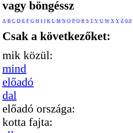
vagy böngéssz
A
·
B
·
C
·
D
·
E
·
F
·
G
·
H
·
I
·
J
·
K
·
L
·
M
·
N
·
O
·
P
·
Q
·
R
·
S
·
T
·
V
·
U
·
W
·
X
·
Y
·
Z
·
0-9
Csak a következőket:
mik közül:
mind
előadó
dal
előadó országa:
kotta fajta: