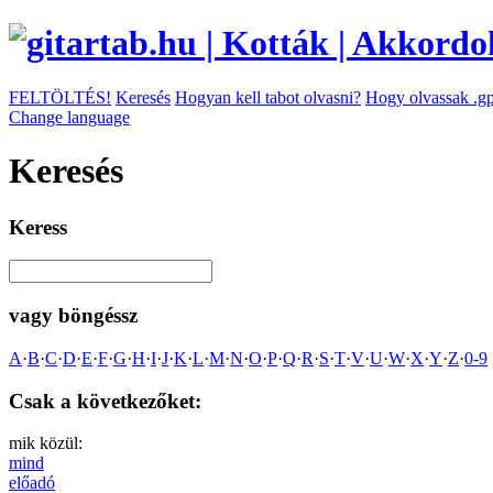
FELTÖLTÉS!
Keresés
Hogyan kell tabot olvasni?
Hogy olvassak .gp
Change language
Keresés
Keress
vagy böngéssz
A
·
B
·
C
·
D
·
E
·
F
·
G
·
H
·
I
·
J
·
K
·
L
·
M
·
N
·
O
·
P
·
Q
·
R
·
S
·
T
·
V
·
U
·
W
·
X
·
Y
·
Z
·
0-9
Csak a következőket:
mik közül:
mind
előadó