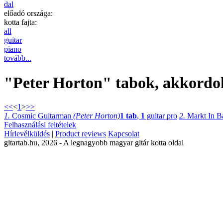
dal
előadó országa:
kotta fajta:
all
guitar
piano
tovább...
"Peter Horton" tabok, akkordok,
<<
<
1
>
>>
1.
Cosmic Guitarman
(Peter Horton)
1 tab
,
1
guitar pro
2.
Markt In B
Felhasználási feltételek
Hírlevélküldés
|
Product reviews
Kapcsolat
gitartab.hu,
2026 - A legnagyobb magyar gitár kotta oldal