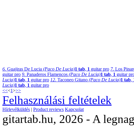
6.
Guajiras De Lucia
(Paco De Lucia)
1 tab
,
1
guitar pro
7.
Los Pina
guitar pro
9.
Panaderos Flamencos
(Paco De Lucia)
1 tab
,
1
guitar pr
Lucia)
1 tab
,
1
guitar pro
12.
Taconeo Gitano
(Paco De Lucia)
1 tab
,
Lucia)
1 tab
,
1
guitar pro
<<
<
1
>
>>
Felhasználási feltételek
Hírlevélküldés
|
Product reviews
Kapcsolat
gitartab.hu,
2026 - A legnag