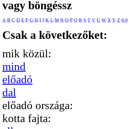
vagy böngéssz
A
·
B
·
C
·
D
·
E
·
F
·
G
·
H
·
I
·
J
·
K
·
L
·
M
·
N
·
O
·
P
·
Q
·
R
·
S
·
T
·
V
·
U
·
W
·
X
·
Y
·
Z
·
0-9
Csak a következőket:
mik közül:
mind
előadó
dal
előadó országa:
kotta fajta: