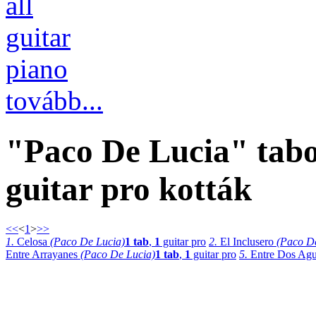
all
guitar
piano
tovább...
"Paco De Lucia" tabo
guitar pro kották
<<
<
1
>
>>
1.
Celosa
(Paco De Lucia)
1 tab
,
1
guitar pro
2.
El Inclusero
(Paco D
Entre Arrayanes
(Paco De Lucia)
1 tab
,
1
guitar pro
5.
Entre Dos Ag