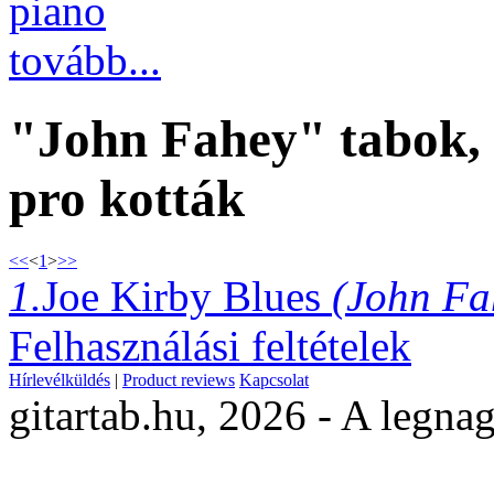
piano
tovább...
"John Fahey" tabok, 
pro kották
<<
<
1
>
>>
1.
Joe Kirby Blues
(John Fa
Felhasználási feltételek
Hírlevélküldés
|
Product reviews
Kapcsolat
gitartab.hu,
2026 - A legnag