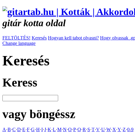
gitár kotta oldal
FELTÖLTÉS!
Keresés
Hogyan kell tabot olvasni?
Hogy olvassak .gp
Change language
Keresés
Keress
vagy böngéssz
A
·
B
·
C
·
D
·
E
·
F
·
G
·
H
·
I
·
J
·
K
·
L
·
M
·
N
·
O
·
P
·
Q
·
R
·
S
·
T
·
V
·
U
·
W
·
X
·
Y
·
Z
·
0-9