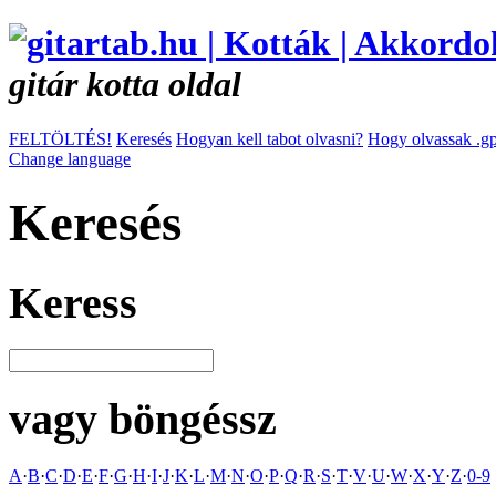
gitár kotta oldal
FELTÖLTÉS!
Keresés
Hogyan kell tabot olvasni?
Hogy olvassak .gp
Change language
Keresés
Keress
vagy böngéssz
A
·
B
·
C
·
D
·
E
·
F
·
G
·
H
·
I
·
J
·
K
·
L
·
M
·
N
·
O
·
P
·
Q
·
R
·
S
·
T
·
V
·
U
·
W
·
X
·
Y
·
Z
·
0-9