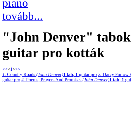
piano
tovább...
"John Denver" tabok,
guitar pro kották
<<
<
1
>
>>
1.
Country Roads
(John Denver)
1 tab
,
1
guitar pro
2.
Darcy Farrow
guitar pro
4.
Poems, Prayers And Promises
(John Denver)
1 tab
,
1
gui