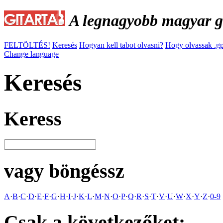
A legnagyobb magyar gi
FELTÖLTÉS!
Keresés
Hogyan kell tabot olvasni?
Hogy olvassak .gp
Change language
Keresés
Keress
vagy böngéssz
A
·
B
·
C
·
D
·
E
·
F
·
G
·
H
·
I
·
J
·
K
·
L
·
M
·
N
·
O
·
P
·
Q
·
R
·
S
·
T
·
V
·
U
·
W
·
X
·
Y
·
Z
·
0-9
Csak a következőket: